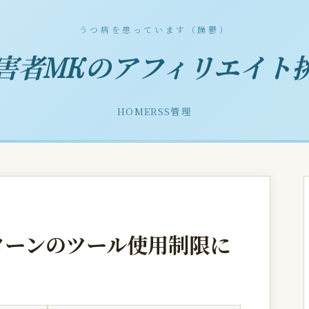
うつ病を患っています（躁鬱）
害者MKのアフィリエイト
HOME
RSS
管理
のターンのツール使用制限に