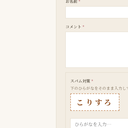
お名前
*
コメント
*
スパム対策
*
下のひらがなをそのまま入力し
こりすろ