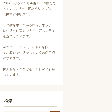
2014年ぐらいから重度のうつ病を患
っていて、2年半寝たきりでした。
（障害者手帳所持）
うつ病を患ってから中々、思うよう
に生活も仕事もできずに苦しい日々
を過ごしています。
AIでコンテンツ（サイト）を作っ
て、収益で生活をしていくのが目標
になります。
個人的なメモなどをこの日記に記録
しています。
検索